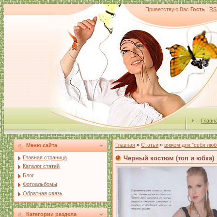
Приветствую Вас
Гость
|
RS
Главн
Главная
»
Статьи
»
вяжем для "себя лю
Меню сайта
Черный костюм (топ и юбка)
Главная страница
Каталог статей
Блог
Фотоальбомы
Обратная связь
Категории раздела