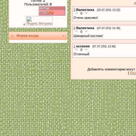
Гостей:
1
Пользователей:
0
3
Валентина
(25.07.2011 13:22)
0
Очень красиво!
<
2
Валентина
(07.07.2011 21:36)
0
Форма входа
Шикарный костюм!
1
ессения
(07.07.2011 13:46)
0
Отличный
Добавлять комментарии могут 
[
Рег