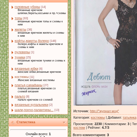
головные уборы
[14]
Вязанные крючком
шляпки,береты,косынки и пр.+схемы
топы
[63]
вязанные крючком топы и схемы к
ним
жилеты
[36]
вязанные крючком жилеты и схемы
к ним
кофты,жакеты,болеро
[146]
болеро,кофты и жакеты крючком и
схемы к ним
пуловеры
[1]
туники
[25]
вязанные крючком туники и схемы к
ним
вязанные юбки
[6]
женские юбки,вязанные крючком
костюмы
[11]
Женские вязанные костюмы
платья,сарафаны
[27]
платья,вязанные крючком со
схемой вязания
пальто
[8]
пальто крючком со схемой
вязанные купальники
[2]
шали,пончо,палантины...
[13]
Источник
:
http://"журнал мод"
Категория
:
костюмы
|
Добавил
:
татьянка
Статистика
Просмотров
:
2230
|
Комментарии
:
3
|
Те
костюм
|
Рейтинг
:
4.7
/
3
Онлайн всего:
1
Всего комментариев
:
3